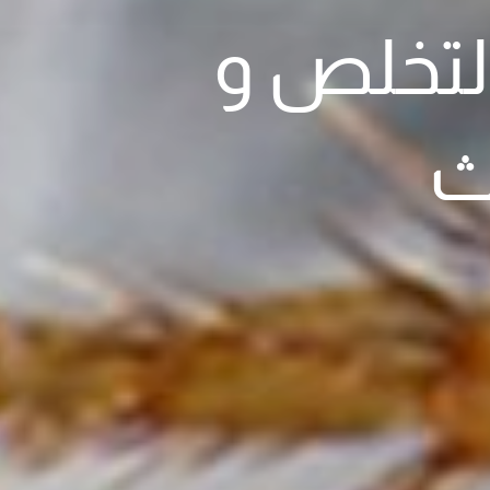
التخلص و
ث