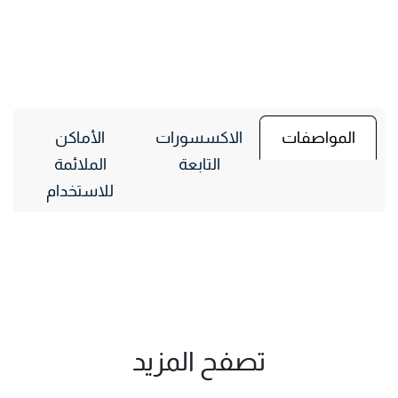
صائد البعوض
المواصفات
الاكسسورات
الأماكن
التابعة
الملائمة
للاستخدام
قاتلات الحشرات الطائرة ، مصائد البعوض ، مصائد
الذباب ، صاعق الذباب
تصفح المزيد​