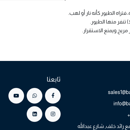
راه الطيور كأنه نار أو لهب.
) تنفر منها الطيور.
مريح ويمنع الاستقرار.
تابعنا
sales1@ba
info@b
+
60, مجمع رائد خلف, شارع عبدالله