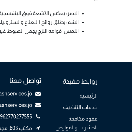
البصر:
يعكس الأشعة فوق البنفسجية، فت
الشم:
يطلق روائح (النعناع والسترونيلا
اللمس:
قوامه اللزج يجعل الهبوط غير 
تواصل معنا
روابط مفيدة
shservices.jo
الرئيسية
ashservices.jo
خدمات التنظيف
962770277555
عقود مكافحة
الحشرات والقوارض
مكتب 3