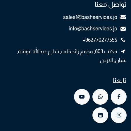
تواصل معنا
sales1@bashservices.jo
info@bashservices.jo
+962770277555
مكتب 603, مجمع رائد خلف, شارع عبدالله غوشة,
عمان, الاردن
تابعنا